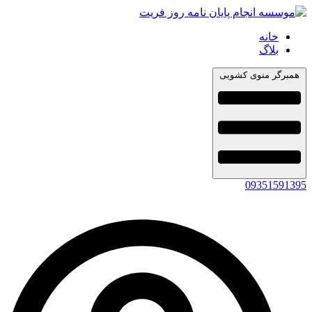
خانه
بلاگ
همبرگر منوی کشویی
09351591395