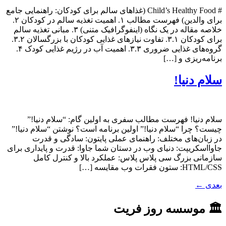
# Child’s Healthy Food (غذاهای سالم برای کودکان: راهنمایی جامع
برای والدین) فهرست مطالب ۱. اهمیت تغذیه سالم در کودکان ۲.
خلاصه مقاله در یک نگاه (اینفوگرافیک متنی) ۳. مبانی تغذیه سالم
برای کودکان ۳.۱. تفاوت نیازهای غذایی کودکان با بزرگسالان ۳.۲.
گروه‌های غذایی ضروری ۳.۳. اهمیت آب در رژیم غذایی کودک ۴.
برنامه‌ریزی و […]
سلام دنیا!
سلام دنیا! فهرست مطالب سفری به اولین گام: “سلام دنیا!”
چیست؟ چرا “سلام دنیا!” اولین برنامه است؟ نوشتن “سلام دنیا!”
در زبان‌های مختلف: راهنمای عملی پایتون: سادگی و قدرت
جاوااسکریپت: دنیای وب در دستان شما جاوا: قدرت و پایداری برای
سازمانی بزرگ سی پلاس پلاس: عملکرد بالا و کنترل کامل
HTML/CSS: ستون فقرات وب مقایسه […]
بعدی
←
🏛 موسسه روز فریت