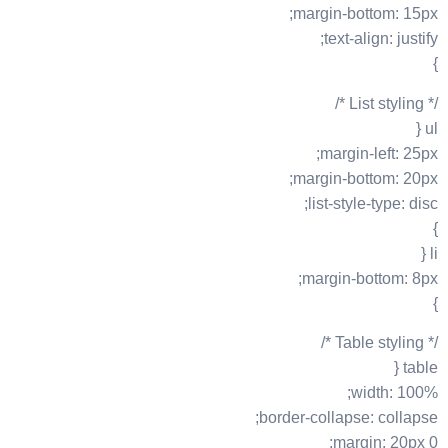
margin-bottom: 15px;
text-align: justify;
}
/* List styling */
ul {
margin-left: 25px;
margin-bottom: 20px;
list-style-type: disc;
}
li {
margin-bottom: 8px;
}
/* Table styling */
table {
width: 100%;
border-collapse: collapse;
margin: 20px 0;