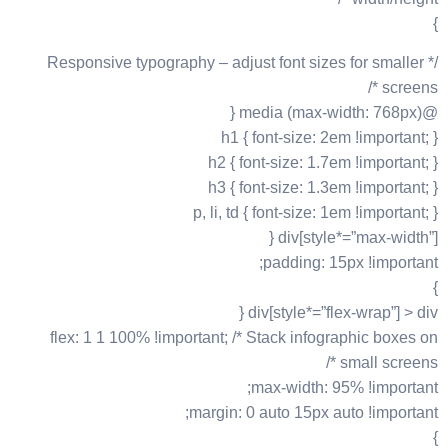
}
/* Responsive typography – adjust font sizes for smaller
screens */
@media (max-width: 768px) {
h1 { font-size: 2em !important; }
h2 { font-size: 1.7em !important; }
h3 { font-size: 1.3em !important; }
p, li, td { font-size: 1em !important; }
div[style*=”max-width”] {
padding: 15px !important;
}
div[style*=”flex-wrap”] > div {
flex: 1 1 100% !important; /* Stack infographic boxes on
small screens */
max-width: 95% !important;
margin: 0 auto 15px auto !important;
}