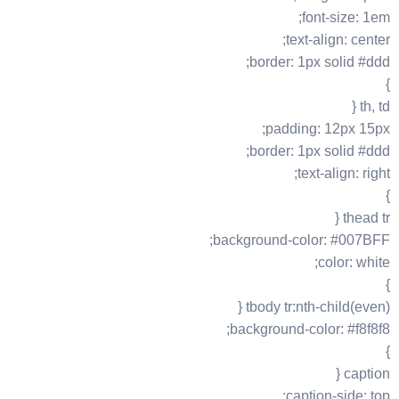
font-size: 1em;
text-align: center;
border: 1px solid #ddd;
}
th, td {
padding: 12px 15px;
border: 1px solid #ddd;
text-align: right;
}
thead tr {
background-color: #007BFF;
color: white;
}
tbody tr:nth-child(even) {
background-color: #f8f8f8;
}
caption {
caption-side: top;