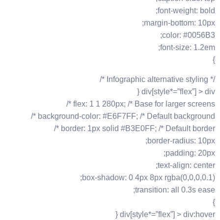
font-weight: bold;
margin-bottom: 10px;
color: #0056B3;
font-size: 1.2em;
}
/* Infographic alternative styling */
div[style*=”flex”] > div {
flex: 1 1 280px; /* Base for larger screens */
background-color: #E6F7FF; /* Default background */
border: 1px solid #B3E0FF; /* Default border */
border-radius: 10px;
padding: 20px;
text-align: center;
box-shadow: 0 4px 8px rgba(0,0,0,0.1);
transition: all 0.3s ease;
}
div[style*=”flex”] > div:hover {