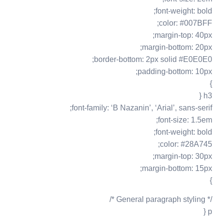
font-weight: bold;
color: #007BFF;
margin-top: 40px;
margin-bottom: 20px;
border-bottom: 2px solid #E0E0E0;
padding-bottom: 10px;
}
h3 {
font-family: ‘B Nazanin’, ‘Arial’, sans-serif;
font-size: 1.5em;
font-weight: bold;
color: #28A745;
margin-top: 30px;
margin-bottom: 15px;
}
/* General paragraph styling */
p {