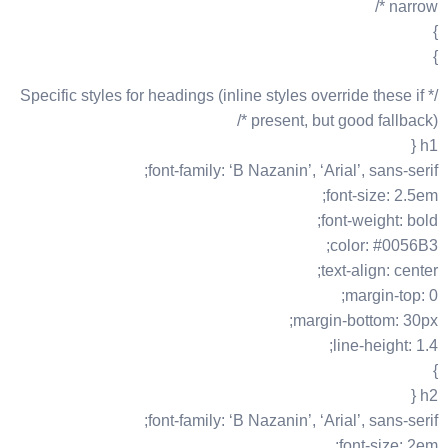
narrow */
}
}
/* Specific styles for headings (inline styles override these if
present, but good fallback) */
h1 {
font-family: ‘B Nazanin’, ‘Arial’, sans-serif;
font-size: 2.5em;
font-weight: bold;
color: #0056B3;
text-align: center;
margin-top: 0;
margin-bottom: 30px;
line-height: 1.4;
}
h2 {
font-family: ‘B Nazanin’, ‘Arial’, sans-serif;
font-size: 2em;