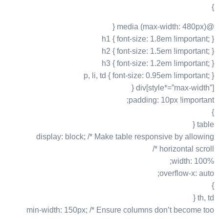
}
@media (max-width: 480px) {
h1 { font-size: 1.8em !important; }
h2 { font-size: 1.5em !important; }
h3 { font-size: 1.2em !important; }
p, li, td { font-size: 0.95em !important; }
div[style*=”max-width”] {
padding: 10px !important;
}
table {
display: block; /* Make table responsive by allowing
horizontal scroll */
width: 100%;
overflow-x: auto;
}
th, td {
min-width: 150px; /* Ensure columns don’t become too