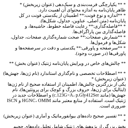
* ** یکپارچگی فرمت‌بندی و سبک‌دهی (عنوان زیربخش) *
ظاهر پایان‌نامه به اندازه محتوای آن اهمیت دارد.
* **اندازه و نوع فونت:** اطمینان از یکدستی فونت در کل
پایان‌نامه (متن اصلی، عناوین، جداول، شکل‌ها).
* **فاصله‌گذاری:** رعایت فاصله خطوط، حاشیه‌ها، و
فاصله‌گذاری بین پاراگراف‌ها.
* **شمارش صفحات:** صحت شماره‌گذاری صفحات، جداول،
شکل‌ها و فرمول‌ها.
* **سرصفحه و پاورقی:** یکدستی و دقت در سرصفحه‌ها و
پاورقی‌ها (در صورت وجود).
** چالش‌های خاص در ویرایش پایان‌نامه ژنتیک (عنوان بخش) **
* ** اصطلاحات تخصصی و نام‌گذاری استاندارد (نام ژن‌ها، جهش‌ها)
(عنوان زیربخش) *
یکی از بزرگترین چالش‌ها، اطمینان از استفاده صحیح از نام ژن‌ها
(ایتالیک برای ژن‌ها، حروف بزرگ و کوچک برای پروتئین‌ها)، نام
جهش‌ها (مانند c.123G>A، p.Gly412Ser) و اصطلاحات جدید در
ژنتیک است. استفاده از منابع معتبر مانند HGNC، OMIM و ISCN
ضروری است.
* ** تفسیر صحیح داده‌های بیوانفورماتیک و آماری (عنوان زیربخش)
*
بخش بزرگی از پژوهش‌های ژنتیک شامل تحلیل داده‌های حجیم