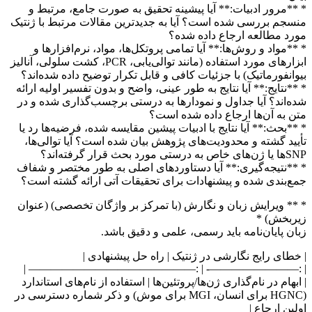
* **مرور ادبیات:** آیا پیشینه تحقیق به صورت جامع، مرتبط و
منسجم بررسی شده است؟ آیا به جدیدترین مقالات مرتبط با ژنتیک
مورد مطالعه ارجاع داده شده؟
* **مواد و روش‌ها:** آیا تمامی پروتکل‌ها، مواد، نرم‌افزارها و
ابزارهای مورد استفاده (مانند توالی‌یابی، PCR، کشت سلولی، آنالیز
بیوانفورماتیک) با جزئیات کافی و قابل تکرار توضیح داده شده‌اند؟
* **نتایج:** آیا نتایج به طور عینی، واضح و بدون تفسیر اولیه ارائه
شده‌اند؟ آیا جداول و نمودارها به درستی برچسب‌گذاری شده و در
متن به آن‌ها ارجاع داده شده است؟
* **بحث:** آیا نتایج با ادبیات پیشین مقایسه شده، فرضیه‌ها رد یا
تأیید گشته و محدودیت‌های پژوهش بیان شده است؟ آیا توالی‌ها،
SNPها یا ژن‌های خاص به درستی مورد بحث قرار گرفته‌اند؟
* **نتیجه‌گیری:** آیا دستاوردهای اصلی به طور مختصر و شفاف
جمع‌بندی شده و پیشنهادات برای تحقیقات آتی ارائه گشته است؟
* ** ویرایش زبان و نگارش (با تمرکز بر واژگان تخصصی) (عنوان
زیربخش) *
زبان پایان‌نامه باید رسمی، علمی و دقیق باشد.
| خطای رایج نگارشی در ژنتیک | راه حل پیشنهادی |
| :————————- | :——————————————— |
| ابهام در نام‌گذاری ژن‌ها/پروتئین‌ها | استفاده از نام‌های استاندارد
(HGNC برای انسان، MGI برای موش) و ذکر شماره دسترسی در
اولین ارجاع |