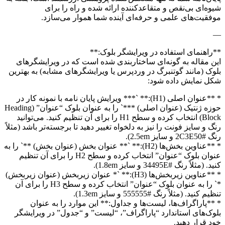
شیوه‌ای بی‌نقص و متقاعدکننده ارائه شده و راه را برای
موفقیت‌های علمی و حرفه‌ای آینده شما هموار می‌سازد.
—
**راهنمای استفاده در ویرایشگر بلوک:**
این مقاله به گونه‌ای ساختاربندی شده است که در ویرایشگرهای
بلوک (مانند گوتنبرگ در وردپرس یا ویرایشگرهای مشابه) به بهترین
شکل نمایش داده شود:
* **عنوان اصلی (H1):** `*** ویرایش پایان نامه با نمونه کار در
حوزه ژنتیک (عنوان اصلی) ***` را به عنوان بلوک “عنوان” (Heading
Block) انتخاب کرده و سطح H1 را برای آن تنظیم کنید. می‌توانید
رنگ و سایز فونت را نیز به دلخواه تغییر دهید تا برجسته‌تر باشد (مثلاً
رنگ #2C3E50 و سایز 2.5em).
* **عناوین بخش‌ها (H2):** `** عنوان بخش (عنوان بخش) **` را به
عنوان بلوک “عنوان” انتخاب کرده و سطح H2 را برای آن تنظیم
کنید. (مثلاً رنگ #34495E و سایز 1.8em).
* **عناوین زیربخش‌ها (H3):** `* عنوان زیربخش (عنوان زیربخش)
*` را به عنوان بلوک “عنوان” انتخاب کرده و سطح H3 را برای آن
تنظیم کنید. (مثلاً رنگ #555555 و سایز 1.3em).
* **پاراگراف‌ها، لیست‌ها و جداول:** این موارد را به عنوان
بلوک‌های استاندارد “پاراگراف”، “لیست” و “جدول” در ویرایشگر
خود قرار دهید.