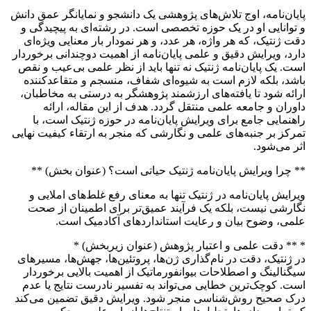
پایان‌نامه، اوج تلاش‌های پژوهشی یک دانشجو و نمایانگر عمق دانش
و توانایی او در یک حوزه تخصصی است. در رشته‌ای به پیچیدگی و
دقت ژنتیک، که هر واژه، هر عدد، و هر نمودار بار معنایی ویژه‌ای
دارد، ویرایش دقیق و علمی پایان‌نامه از اهمیت دوچندانی برخوردار
است. یک پایان‌نامه ژنتیک نه تنها باید از نظر علمی بی‌عیب و نقص
باشد، بلکه لازم است به شیوه‌ای شفاف، منسجم و متقاعدکننده
ارائه شود تا یافته‌های ارزشمند پژوهشگر به درستی به مخاطبان،
داوران و جامعه علمی منتقل گردد. هدف از این مقاله، ارائه
راهنمایی جامع برای ویرایش پایان‌نامه در حوزه ژنتیک است، با
تمرکز بر جنبه‌های علمی و نگارشی که منجر به ارتقاء کیفیت نهایی
اثر می‌شود.
** چرا ویرایش پایان‌نامه ژنتیک حیاتی است؟ (عنوان بخش) **
ویرایش پایان‌نامه در ژنتیک تنها به معنای رفع غلط‌های املایی و
نگارشی نیست، بلکه یک فرآیند عمیق‌تر برای اطمینان از صحت
علمی، وضوح بیان و رعایت استانداردهای آکادمیک است.
* ** دقت علمی و اعتبار پژوهش (عنوان زیربخش) *
در ژنتیک، دقت در نام‌گذاری ژن‌ها، پروتئین‌ها، جهش‌ها، مسیرهای
سیگنالینگ و اصطلاحات بیوانفورماتیک از اهمیت بالایی برخوردار
است. کوچک‌ترین خطایی می‌تواند به تفسیر نادرست نتایج یا عدم
درک صحیح روش‌شناسی منجر شود. ویرایش دقیق تضمین می‌کند