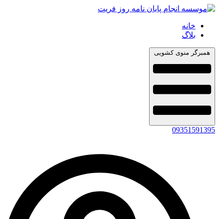
خانه
بلاگ
همبرگر منوی کشویی
09351591395