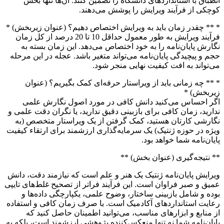
انطباق با استانداردهای دانشگاه را تضمین کنند. آن‌ها تنها بخش
کوچکی از فرآیند ویرایش را پوشش می‌دهند.
* ** چقدر زمان باید به ویرایش اختصاص دهیم؟ (عنوان زیربخش) *
فرآیند ویرایش به طور معمول حداقل 10 تا 20 درصد از کل زمان
نگارش پایان‌نامه را به خود اختصاص می‌دهد. این زمان بسته به
حجم و پیچیدگی پایان‌نامه می‌تواند متغیر باشد. عجله در این مرحله
می‌تواند به افت کیفیت نهایی منجر شود.
* ** چه زمانی باید از ویراستار حرفه‌ای کمک بگیریم؟ (عنوان
زیربخش) *
اگر احساس می‌کنید دانش کافی در مورد اصول نگارش علمی
ندارید، زمان کافی برای بازبینی دقیق ندارید، یا نگران دقت علمی و
نگارشی کارتان هستید، کمک گرفتن از یک ویراستار متخصص (به
ویژه در حوزه ژنتیک) یک سرمایه‌گذاری ارزشمند برای ارتقاء کیفیت
پایان‌نامه شما خواهد بود.
** نتیجه‌گیری (عنوان بخش) **
ویرایش پایان‌نامه ژنتیک یک هنر و علم است که نیازمند دقت، دانش
عمیق و صبر فراوان است. این فرآیند فراتر از تصحیح غلط‌های تایپی
بوده و شامل بازبینی ساختار، وضوح علمی، یکپارچگی داده‌ها و
رعایت استانداردهای آکادمیک است. با صرف زمان کافی و استفاده
از منابع و ابزارهای مناسب، می‌توانید اطمینان حاصل کنید که
پایان‌نامه شما نه تنها منعکس‌کننده پژوهشی ارزشمند است، بلکه به