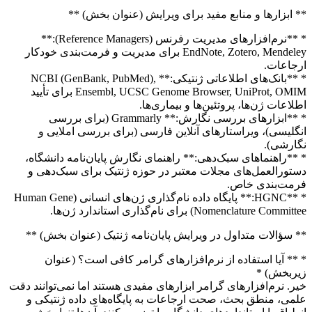
** ابزارها و منابع مفید برای ویرایش (عنوان بخش) **
* **نرم‌افزارهای مدیریت رفرنس (Reference Managers):**
EndNote, Zotero, Mendeley برای مدیریت و فرمت‌بندی خودکار
ارجاعات.
* **بانک‌های اطلاعاتی ژنتیکی:** NCBI (GenBank, PubMed),
Ensembl, UCSC Genome Browser, UniProt, OMIM برای تأیید
اطلاعات ژن‌ها، پروتئین‌ها و بیماری‌ها.
* **ابزارهای بررسی نگارش:** Grammarly (برای بررسی
انگلیسی)، ویراستارهای آنلاین فارسی (برای بررسی املایی و
نگارشی).
* **راهنماهای سبک‌دهی:** راهنمای نگارش پایان‌نامه دانشگاه،
دستورالعمل‌های مجلات معتبر در حوزه ژنتیک برای سبک‌دهی و
فرمت‌بندی خاص.
* **HGNC:** پایگاه داده نام‌گذاری ژن‌های انسانی (Human Gene
Nomenclature Committee) برای نام‌گذاری استاندارد ژن‌ها.
** سؤالات متداول در ویرایش پایان‌نامه ژنتیک (عنوان بخش) **
* ** آیا استفاده از نرم‌افزارهای گرامر کافی است؟ (عنوان
زیربخش) *
خیر. نرم‌افزارهای گرامر ابزارهای مفیدی هستند اما نمی‌توانند دقت
علمی، منطق بحث، صحت ارجاعات به پایگاه‌های داده ژنتیکی و