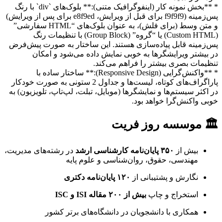
* **بخش نمونه کار (اینفوگرافیک متنی):** بلوک‌های `div` با رنگ
پس‌زمینه (f9f9f9 برای قبل از ویرایش، e8f9ed برای پس از ویرایش)
و متن وسط (برای فلش)، به عنوان بلوک‌های “HTML سفارشی”
(Custom HTML) یا “گروه” (Group Block) با تنظیمات رنگ
پس‌زمینه قابل پیاده‌سازی هستند. این ساختار به صورت پیش‌فرض
در بیشتر ویرایشگرها به خوبی نمایش داده می‌شود و امکان
تنظیمات بصری بیشتر را فراهم می‌کند.
* **واکنش‌گرایی (Responsive Design):** ساختار ساده با
پاراگراف‌های کوتاه، لیست‌ها و جداول 2 ستونی به صورت خودکار
در اکثر سیستم‌ها و نمایشگرها (موبایل، تبلت، لپ‌تاپ، تلویزیون) به
خوبی واکنش‌گرا خواهد بود.
🏛 موسسه روز فریت
بیش از
۳۵۰ پایان‌نامه کارشناسی ارشد
در رشته‌های مدیریت،
مهندسی، حقوق، روان‌شناسی و علوم پایه
نگارش و پشتیبانی از
۱۲۰ پایان‌نامه دکتری
استخراج و چاپ
بیش از ۲۰۰ مقاله ISI و ISC
همکاری با دانشجویان در دانشگاه‌های برتر کشور