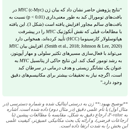
“نتایج پژوهش حاضر نشان داد که بیان ژن
MYC
(c-Myc) در
بافت‌های تومورال کبد به طور معنی‌داری (p < 0.01) نسبت به
بافت‌های سالم مجاور افزایش یافته است (شکل 3). این یافته
با مطالعات قبلی که نقش آنکوژنیک
MYC
را در پیشرفت
هپاتوسلولار کارسینوما (HCC) تأیید کرده‌اند، همخوانی دارد
(Smith et al., 2018; Johnson & Lee, 2020). افزایش بیان
MYC
می‌تواند با فعال‌سازی مسیرهای تکثیر سلولی و مهار آپوپتوز،
به رشد تومور کمک کند. این نتایج حاکی از پتانسیل
MYC
به
عنوان یک نشانگر زیستی و هدف درمانی در سرطان کبد
است، اگرچه نیاز به تحقیقات بیشتر برای مکانیسم‌های دقیق
وجود دارد.”
**توضیح بهبود:** ژن به درستی ایتالیک شده و شماره دسترسی (در
مثال اول) یا نام علمی دقیق (در مثال دوم) داده شده است. اشاره
به P-value، ارجاع دقیق به شکل، مقایسه با مطالعات پیشین (با
ارجاعات فرضی)، و ارائه یک بحث مکانیکی عمیق‌تر، کیفیت علمی
این بخش را به شدت ارتقا داده است.