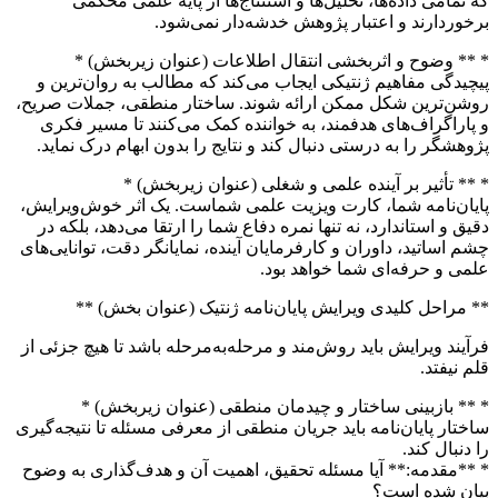
که تمامی داده‌ها، تحلیل‌ها و استنتاج‌ها از پایه علمی محکمی
برخوردارند و اعتبار پژوهش خدشه‌دار نمی‌شود.
* ** وضوح و اثربخشی انتقال اطلاعات (عنوان زیربخش) *
پیچیدگی مفاهیم ژنتیکی ایجاب می‌کند که مطالب به روان‌ترین و
روشن‌ترین شکل ممکن ارائه شوند. ساختار منطقی، جملات صریح،
و پاراگراف‌های هدفمند، به خواننده کمک می‌کنند تا مسیر فکری
پژوهشگر را به درستی دنبال کند و نتایج را بدون ابهام درک نماید.
* ** تأثیر بر آینده علمی و شغلی (عنوان زیربخش) *
پایان‌نامه شما، کارت ویزیت علمی شماست. یک اثر خوش‌ویرایش،
دقیق و استاندارد، نه تنها نمره دفاع شما را ارتقا می‌دهد، بلکه در
چشم اساتید، داوران و کارفرمایان آینده، نمایانگر دقت، توانایی‌های
علمی و حرفه‌ای شما خواهد بود.
** مراحل کلیدی ویرایش پایان‌نامه ژنتیک (عنوان بخش) **
فرآیند ویرایش باید روش‌مند و مرحله‌به‌مرحله باشد تا هیچ جزئی از
قلم نیفتد.
* ** بازبینی ساختار و چیدمان منطقی (عنوان زیربخش) *
ساختار پایان‌نامه باید جریان منطقی از معرفی مسئله تا نتیجه‌گیری
را دنبال کند.
* **مقدمه:** آیا مسئله تحقیق، اهمیت آن و هدف‌گذاری به وضوح
بیان شده است؟