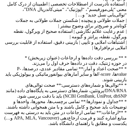
| استفاده نادرست از اصطلاحات تخصصی | اطمینان از درک کامل
معنی “پلی‌مورفیسم”، “اپوژنیک”، “میتی‌کاندریال DNA”،
“توالی‌یابی نسل جدید” و… |
| جملات طولانی و پیچیده | شکستن جملات طولانی به جملات
کوتاه‌تر و صریح‌تر برای وضوح بیشتر |
| عدم رعایت علائم نگارشی | استفاده صحیح از ویرگول، نقطه
ویرگول، نقطه، پرانتز و گیومه |
| اشتباهات املایی و تایپی | بازبینی دقیق، استفاده از قابلیت بررسی
املایی نرم‌افزارها |
* ** بررسی دقت داده‌ها و ارجاعات (عنوان زیربخش) *
در حوزه ژنتیک، دقت در داده‌ها حرف اول را می‌زند.
* **صحت اعداد و آمار:** تمامی مقادیر عددی، درصدها، P-
valueها، F-scoreها و سایر آمارهای بیوانفورماتیکی و بیولوژیکی باید
بازبینی شوند.
* **توالی‌ها و شماره‌های دسترسی:** صحت توالی‌های
DNA/RNA/پروتئین، شماره‌های دسترسی به پایگاه‌های داده (مانند
NCBI GenBank, UniProt, dbSNP) باید با دقت بررسی شود.
* **جداول و نمودارها:** تمامی برچسب‌ها، محورها، واحدها و
توضیحات باید صحیح و کامل باشند و با متن همخوانی داشته باشند.
* **ارجاعات:** تمامی ارجاعات در متن باید به درستی به فهرست
منابع اشاره کنند و فرمت ارجاع‌دهی (APA, MLA, Vancouver و…)
یکدست و مطابق با راهنمای دانشگاه باشد.