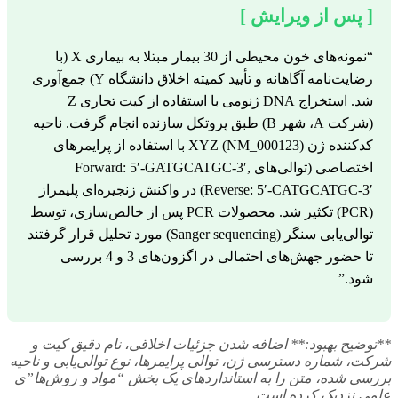
[ پس از ویرایش ]
“نمونه‌های خون محیطی از 30 بیمار مبتلا به بیماری X (با
رضایت‌نامه آگاهانه و تأیید کمیته اخلاق دانشگاه Y) جمع‌آوری
شد. استخراج DNA ژنومی با استفاده از کیت تجاری Z
(شرکت A، شهر B) طبق پروتکل سازنده انجام گرفت. ناحیه
کدکننده ژن XYZ (NM_000123) با استفاده از پرایمرهای
اختصاصی (توالی‌های Forward: 5′-GATGCATGC-3′,
Reverse: 5′-CATGCATGC-3′) در واکنش زنجیره‌ای پلیمراز
(PCR) تکثیر شد. محصولات PCR پس از خالص‌سازی، توسط
توالی‌یابی سنگر (Sanger sequencing) مورد تحلیل قرار گرفتند
تا حضور جهش‌های احتمالی در اگزون‌های 3 و 4 بررسی
شود.”
**توضیح بهبود:** اضافه شدن جزئیات اخلاقی، نام دقیق کیت و
شرکت، شماره دسترسی ژن، توالی پرایمرها، نوع توالی‌یابی و ناحیه
بررسی شده، متن را به استانداردهای یک بخش “مواد و روش‌ها”ی
علمی نزدیک کرده است.