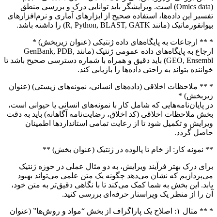
(Omics data) است. ویرایشگر باید توانایی درک و بررسی منطق
تفسیر این داده‌ها، استفاده صحیح از ابزارهای آماری و نرم‌افزارهای
بیوانفورماتیک (مانند R, Python, BLAST, GATK) را داشته باشد.
* ** ارجاعات به پایگاه‌های داده ژنتیکی (عنوان زیربخش) *
ارجاع به پایگاه‌های داده عمومی ژنتیک (مانند GenBank, PDB,
GEO, Ensembl) باید دقیق و همراه با شماره دسترسی صحیح باشد تا
خواننده بتواند به راحتی داده‌ها را بازیابی کند.
* ** ملاحظات اخلاقی (داده‌های انسانی، نمونه‌های زیستی) (عنوان
زیربخش) *
در پایان‌نامه‌هایی که شامل کار با نمونه‌های انسانی یا حیوانی است،
بخش ملاحظات اخلاقی (کد اخلاق، رضایت‌نامه آگاهانه) باید به دقت
ویرایش و تکمیل شود تا از رعایت تمامی استانداردها اطمینان
حاصل گردد.
** نمونه کار: از خام تا پالوده در ژنتیک (عنوان بخش) **
برای درک بهتر فرآیند ویرایش، به دو مثال عملی در حوزه ژنتیک
می‌پردازیم که نشان می‌دهد چگونه یک متن علمی می‌تواند بهبود
یابد. این بخش به شما کمک می‌کند تا با نگاهی دقیق‌تر به متن خود،
آن را از منظر یک ویراستار حرفه‌ای بررسی کنید.
* ** مثال ۱: اصلاح یک پاراگراف از بخش “مواد و روش‌ها” (عنوان