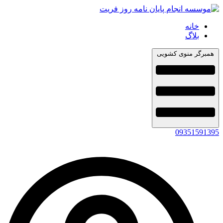
خانه
بلاگ
همبرگر منوی کشویی
09351591395