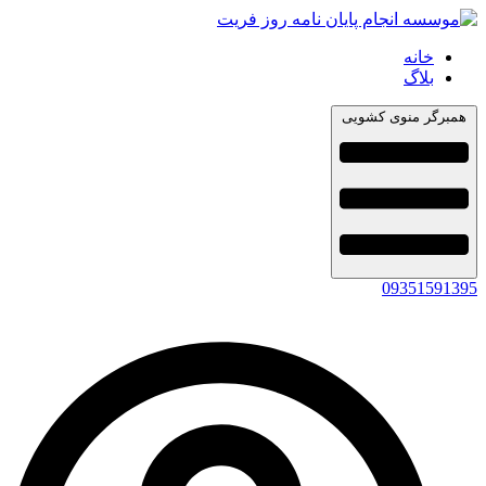
خانه
بلاگ
همبرگر منوی کشویی
09351591395