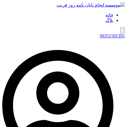
خانه
بلاگ
همبرگر منوی کشویی
09351591395