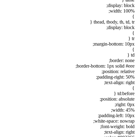
display: block;
width: 100%;
}
thead, tbody, th, td, tr {
display: block;
}
tr {
margin-bottom: 10px;
}
td {
border: none;
border-bottom: 1px solid #eee;
position: relative;
padding-right: 50%;
text-align: right;
}
td:before {
position: absolute;
right: 0px;
width: 45%;
padding-left: 10px;
white-space: nowrap;
font-weight: bold;
text-align: right;