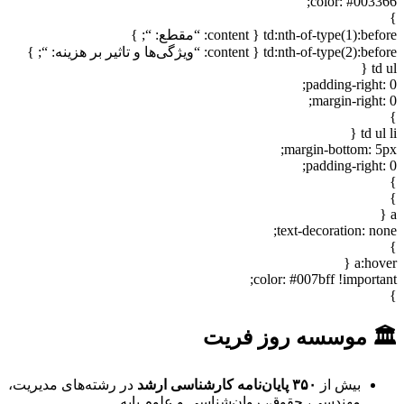
color: #003366;
}
td:nth-of-type(1):before { content: “مقطع: “; }
td:nth-of-type(2):before { content: “ویژگی‌ها و تاثیر بر هزینه: “; }
td ul {
padding-right: 0;
margin-right: 0;
}
td ul li {
margin-bottom: 5px;
padding-right: 0;
}
}
a {
text-decoration: none;
}
a:hover {
color: #007bff !important;
}
🏛 موسسه روز فریت
بیش از
۳۵۰ پایان‌نامه کارشناسی ارشد
در رشته‌های مدیریت،
مهندسی، حقوق، روان‌شناسی و علوم پایه