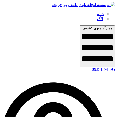
خانه
بلاگ
همبرگر منوی کشویی
09351591395