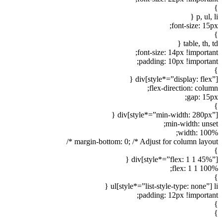
}
p, ul, li {
font-size: 15px;
}
table, th, td {
font-size: 14px !important;
padding: 10px !important;
}
div[style*=”display: flex”] {
flex-direction: column;
gap: 15px;
}
div[style*=”min-width: 280px”] {
min-width: unset;
width: 100%;
margin-bottom: 0; /* Adjust for column layout */
}
div[style*=”flex: 1 1 45%”] {
flex: 1 1 100%;
}
ul[style*=”list-style-type: none”] li {
padding: 12px !important;
}
}