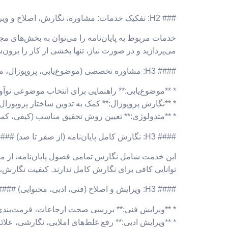
### H2: تفکیک خدمات: مشاوره، نگارش، اصلاح و ویرایش ###
خدمات مربوط به پایان‌نامه را می‌توان به بخش‌های مجز
می‌پردازید و در صورت نیاز، تنها بخشی از کار را برون‌س
#### H3: مشاوره تخصصی (موضوع‌یابی، پروپوزال، متدولوژی) ####
* **موضوع‌یابی:** راهنمایی برای انتخاب موضوعی نوآور
* **نگارش پروپوزال:** کمک به تدوین ساختار پروپوز
* **متدولوژی:** تعیین روش تحقیق مناسب (کیفی، کمی، 
#### H3: نگارش کامل پایان‌نامه (از صفر تا صد) ####
این خدمت شامل نگارش تمامی فصول پایان‌نامه، از مقد
توانایی کافی برای نگارش کامل ندارند. کیفیت نگارش،
#### H3: ویرایش و اصلاح (فنی، ادبی، محتوایی) ####
* **ویرایش فنی:** بررسی صحت ارجاعات، فرمت‌بندی،
* **ویرایش ادبی:** رفع غلط‌های املایی، نگارشی، علائ