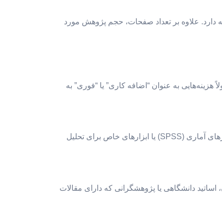
حه‌ای (برای دکتری) تفاوت زیادی در هزینه دارد. علاوه بر تعداد صفحات، حجم پژوهش مورد
ً هزینه‌هایی به عنوان “اضافه کاری” یا “فوری” به
رشته طراحی پارچه و لباس ممکن است نیاز به استفاده از نرم‌افزارهای طراحی سه‌بعدی (مانند CLO3D، Optitex)، نرم‌افزارهای آماری (SPSS) یا ابزارهای خاص برای تحلیل
، اساتید دانشگاهی یا پژوهشگرانی که دارای مقالات