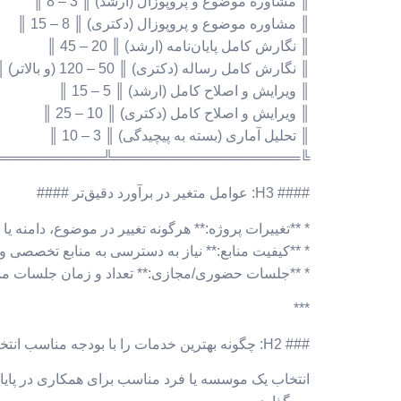
║ مشاوره موضوع و پروپوزال (ارشد) ║ 3 – 8 ║
║ مشاوره موضوع و پروپوزال (دکتری) ║ 8 – 15 ║
║ نگارش کامل پایان‌نامه (ارشد) ║ 20 – 45 ║
║ نگارش کامل رساله (دکتری) ║ 50 – 120 (و بالاتر) ║
║ ویرایش و اصلاح کامل (ارشد) ║ 5 – 15 ║
║ ویرایش و اصلاح کامل (دکتری) ║ 10 – 25 ║
║ تحلیل آماری (بسته به پیچیدگی) ║ 3 – 10 ║
═════╩═════════════════════════╝
#### H3: عوامل متغیر در برآورد دقیق‌تر ####
* **تغییرات پروژه:** هرگونه تغییر در موضوع، دامنه ی
* **کیفیت منابع:** نیاز به دسترسی به منابع تخصصی و 
* **جلسات حضوری/مجازی:** تعداد و زمان جلسات مشاو
***
### H2: چگونه بهترین خدمات را با بودجه مناسب انتخاب کنیم؟ ###
انتخاب یک موسسه یا فرد مناسب برای همکاری در پایان‌ن