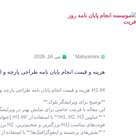
Mahyarmni
می 16, 2026
هزینه و قیمت انجام پایان نامه طراحی پارچه و 
## H1: هزینه و قیمت انجام پایان نامه طراحی پارچه و لباس + مشاوره، نگارش و اصلاح [ارشد و دکتری] ##
**توضیح برای ویرایشگر بلوک:**
این مقاله با فرمت خاصی برای نمایش بهتر در ویرای
فونت‌های مناسب (H1 بزرگترین و ضخیم‌ترین، H2 بزرگتر و ضخیم، H3 کمی کوچکتر و ضخیم) تبدیل کنید.
* **بخش‌های برجسته و اینفوگرافیک‌ها:** با استفاده ا