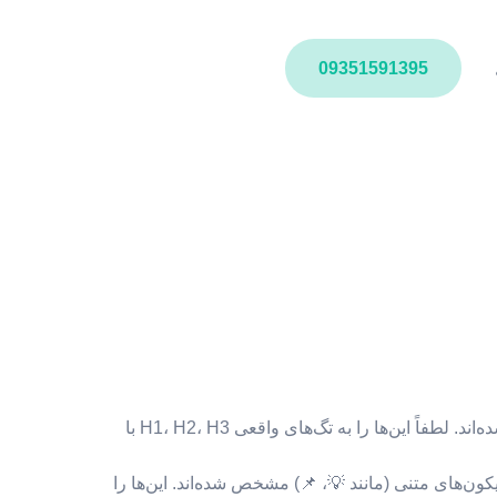
09351591395
* **عناوین H1، H2، H3:** با استفاده از `## H1: [عنوان] ##`، `### H2: [عنوان] ###` و `#### H3: [عنوان] ####` مشخص شده‌اند. لطفاً این‌ها را به تگ‌های واقعی H1، H2، H3 با
ون‌های متنی (مانند 💡، 📌) مشخص شده‌اند. این‌ها را