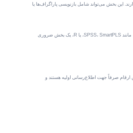
رند. این بخش می‌تواند شامل بازنویسی پاراگراف‌ها یا
در پایان‌نامه‌هایی که رویکرد کمی دارند (مثلاً بررسی تأثیر یک عامل بر رفتار خرید پوشاک)، تحلیل داده‌ها با نرم‌افزارهای آماری مانند SPSS، SmartPLS، یا R، یک بخش ضروری
 ارقام صرفاً جهت اطلاع‌رسانی اولیه هستند و