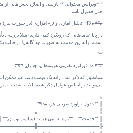
* **ویرایش محتوایی:** بازبینی و اصلاح بخش‌هایی از مت
حتی فصول باشد.
#### H3: تحلیل آماری و نرم‌افزاری (در صورت نیاز) ####
است. ارائه این خدمت به صورت جداگانه یا در قالب پکیج 
***
### H2: برآورد تقریبی هزینه‌ها (با جدول) ###
همانطور که ذکر شد، ارائه یک قیمت ثابت غیرممکن است.
می‌توانند بر اساس عوامل ذکر شده بالا، به شدت تغییر ک
═══════════════════════════════╗
║ **جدول برآورد تقریبی هزینه‌ها** ║
═════╦═════════════════════════╣
║ **خدمت** ║ **بازه تقریبی هزینه (میلیون تومان)** ║
═════╬═════════════════════════╣