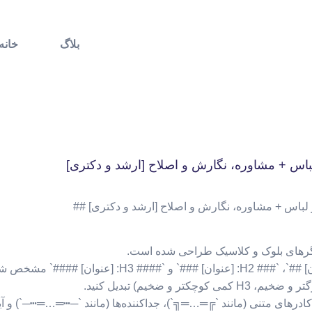
بلاگ
خانه
لباس + مشاوره، نگارش و اصلاح [ارشد و دکتری]
شگرهای بلوک و کلاسیک طراحی شده است.
ز کادرهای متنی (مانند `╔═…═╗`)، جداکننده‌ها (مانند `─┅═…═┅─`) و آیک