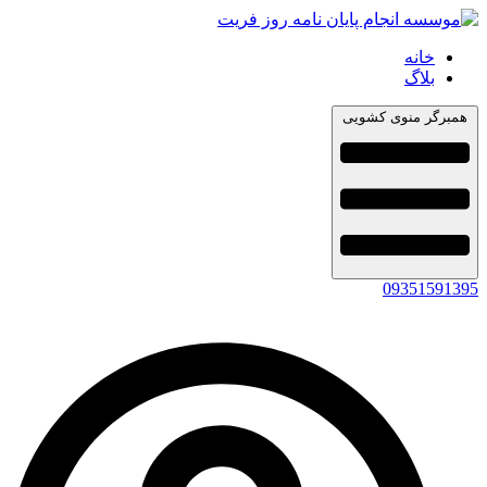
خانه
بلاگ
همبرگر منوی کشویی
09351591395