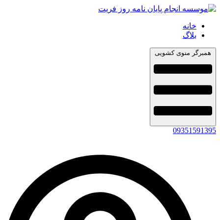
خانه
بلاگ
همبرگر منوی کشویی
09351591395