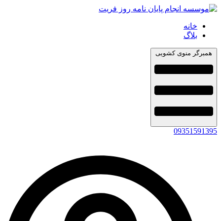
خانه
بلاگ
همبرگر منوی کشویی
09351591395