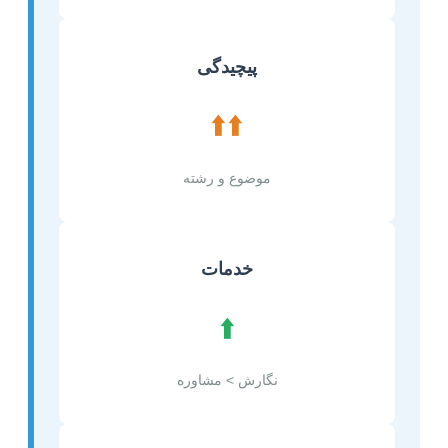
پیچیدگی
⬆️⬆️
موضوع و رشته
خدمات
⬆️
نگارش > مشاوره