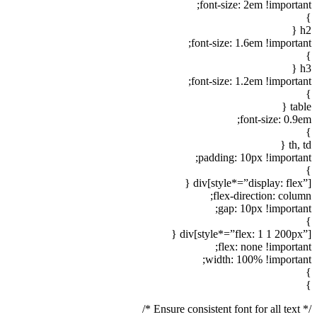
font-size: 2em !important;
}
h2 {
font-size: 1.6em !important;
}
h3 {
font-size: 1.2em !important;
}
table {
font-size: 0.9em;
}
th, td {
padding: 10px !important;
}
div[style*=”display: flex”] {
flex-direction: column;
gap: 10px !important;
}
div[style*=”flex: 1 1 200px”] {
flex: none !important;
width: 100% !important;
}
}
/* Ensure consistent font for all text */