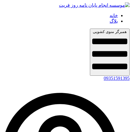
خانه
بلاگ
همبرگر منوی کشویی
09351591395