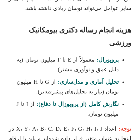
سایر عوامل می‌تواند نوسان زیادی داشته باشد.
هزینه انجام رساله دکتری بیومکانیک
ورزشی
پروپوزال:
معمولاً از E تا F میلیون تومان (به
دلیل عمق و نوآوری بیشتر).
تحلیل آماری و مدل‌سازی:
از G تا H میلیون
تومان (نیاز به تحلیل‌های پیشرفته‌تر).
نگارش کامل (از پروپوزال تا دفاع):
از I تا J
میلیون تومان.
توجه:
اعداد X، Y، A، B، C، D، E، F، G، H، I، J در
اینجا به عنوان متغیر قرار داده شده‌اند و باید با ارقام