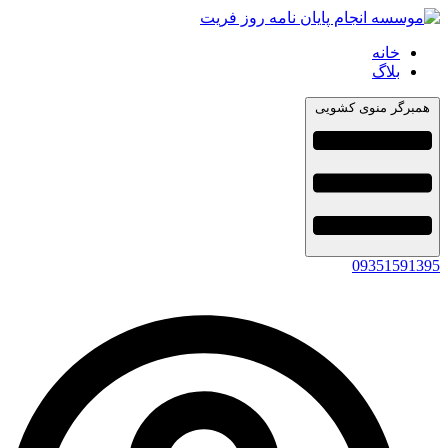
خانه
بلاگ
همبرگر منوی کشویی
09351591395