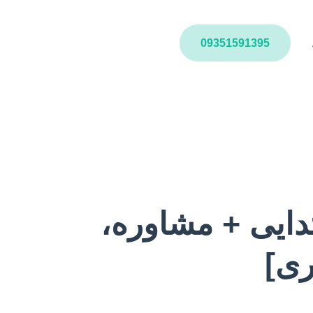
09351591395
تدایی + مشاوره،
ری]