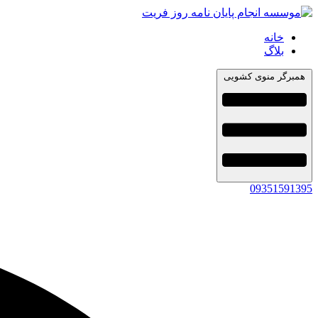
خانه
بلاگ
همبرگر منوی کشویی
09351591395