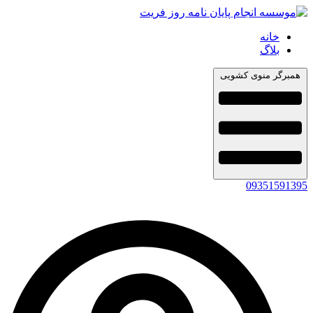
خانه
بلاگ
همبرگر منوی کشویی
09351591395