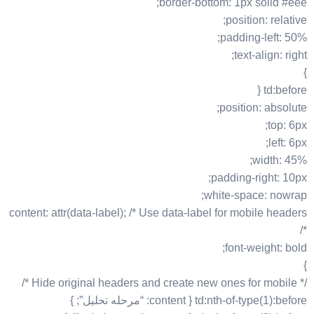
border-bottom: 1px solid #eee;
position: relative;
padding-left: 50%;
text-align: right;
}
td:before {
position: absolute;
top: 6px;
left: 6px;
width: 45%;
padding-right: 10px;
white-space: nowrap;
content: attr(data-label); /* Use data-label for mobile headers
*/
font-weight: bold;
}
/* Hide original headers and create new ones for mobile */
td:nth-of-type(1):before { content: “مرحله تحلیل”; }