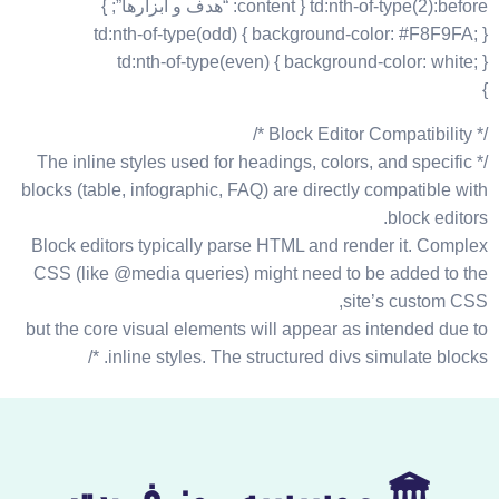
td:nth-of-type(2):before { content: “هدف و ابزارها”; }
td:nth-of-type(odd) { background-color: #F8F9FA; }
td:nth-of-type(even) { background-color: white; }
}
/* Block Editor Compatibility */
/* The inline styles used for headings, colors, and specific
blocks (table, infographic, FAQ) are directly compatible with
block editors.
Block editors typically parse HTML and render it. Complex
CSS (like @media queries) might need to be added to the
site’s custom CSS,
but the core visual elements will appear as intended due to
inline styles. The structured divs simulate blocks. */
🏛 موسسه روز فریت