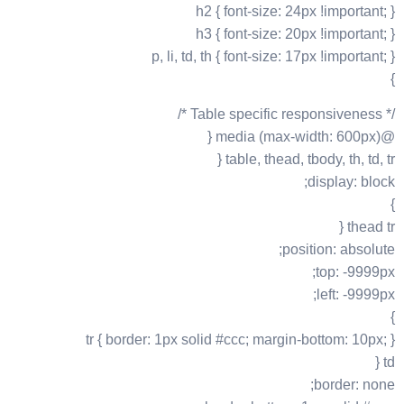
h2 { font-size: 24px !important; }
h3 { font-size: 20px !important; }
p, li, td, th { font-size: 17px !important; }
}
/* Table specific responsiveness */
@media (max-width: 600px) {
table, thead, tbody, th, td, tr {
display: block;
}
thead tr {
position: absolute;
top: -9999px;
left: -9999px;
}
tr { border: 1px solid #ccc; margin-bottom: 10px; }
td {
border: none;