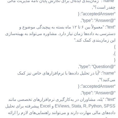
“name”: “زمان‌بندی ایده‌آل برای نگارش پایان نامه مدیریت مالی
چقدر است؟”,
“acceptedAnswer”: {
“@type”: “Answer”,
“text”: “معمولاً بین ۶ تا ۱۲ ماه بسته به پیچیدگی موضوع و
دسترسی به داده‌ها زمان نیاز دارد. مشاوره می‌تواند به بهینه‌سازی
این زمان‌بندی کمک کند.”
}
},
{
“@type”: “Question”,
“name”: “آیا در تحلیل داده‌ها با نرم‌افزارهای خاص نیز کمک
می‌کنید؟”,
“acceptedAnswer”: {
“@type”: “Answer”,
“text”: “بله، مشاوران در به‌کارگیری نرم‌افزارهای تخصصی مانند
EViews, Stata, R, Python, SPSS و Excel پیشرفته برای تحلیل
داده‌های مالی مهارت دارند و می‌توانند راهنمایی‌های لازم را ارائه