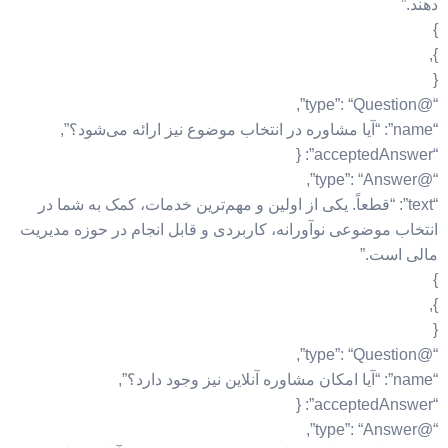
دهند.”
}
},
{
“@type”: “Question”,
“name”: “آیا مشاوره در انتخاب موضوع نیز ارائه می‌شود؟”,
“acceptedAnswer”: {
“@type”: “Answer”,
“text”: “قطعاً. یکی از اولین و مهم‌ترین خدمات، کمک به شما در
انتخاب موضوعی نوآورانه، کاربردی و قابل انجام در حوزه مدیریت
مالی است.”
}
},
{
“@type”: “Question”,
“name”: “آیا امکان مشاوره آنلاین نیز وجود دارد؟”,
“acceptedAnswer”: {
“@type”: “Answer”,