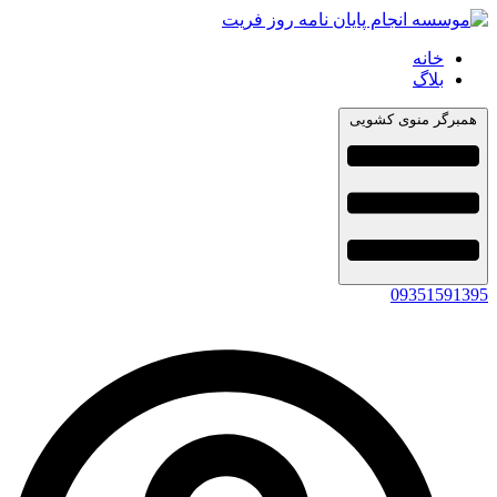
خانه
بلاگ
همبرگر منوی کشویی
09351591395