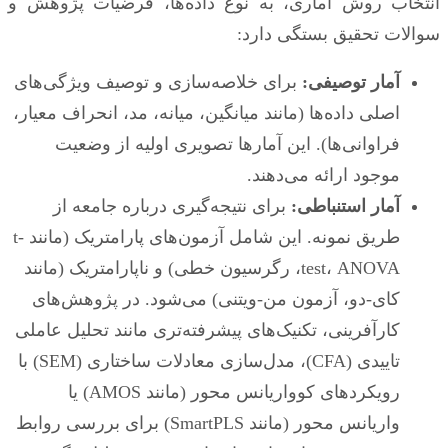
انتخاب روش آماری، به نوع داده‌ها، فرضیات پژوهش و
سوالات تحقیق بستگی دارد:
آمار توصیفی:
برای خلاصه‌سازی و توصیف ویژگی‌های
اصلی داده‌ها (مانند میانگین، میانه، مد، انحراف معیار،
فراوانی‌ها). این آمارها تصویری اولیه از وضعیت
موجود ارائه می‌دهند.
آمار استنباطی:
برای نتیجه‌گیری درباره جامعه از
طریق نمونه. این شامل آزمون‌های پارامتریک (مانند t-
test، ANOVA، رگرسیون خطی) و ناپارامتریک (مانند
کای-دو، آزمون من-ویتنی) می‌شود. در پژوهش‌های
کارآفرینی، تکنیک‌های پیشرفته‌تری مانند تحلیل عاملی
تاییدی (CFA)، مدل‌سازی معادلات ساختاری (SEM) با
رویکردهای کوواریانس محور (مانند AMOS) یا
واریانس محور (مانند SmartPLS) برای بررسی روابط