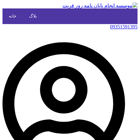
بلاگ
خانه
09351591395