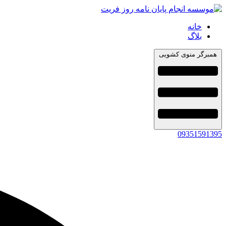
خانه
بلاگ
همبرگر منوی کشویی
09351591395