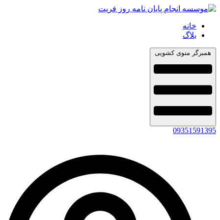
خانه
بلاگ
همبرگر منوی کشویی
09351591395