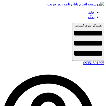
خانه
بلاگ
همبرگر منوی کشویی
09351591395