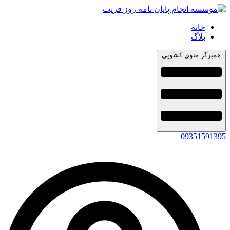
خانه
بلاگ
همبرگر منوی کشویی
09351591395