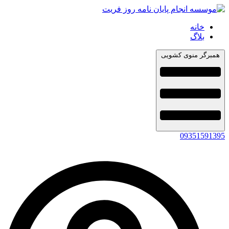
خانه
بلاگ
همبرگر منوی کشویی
09351591395