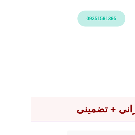
09351591395
رانی + تضمینی