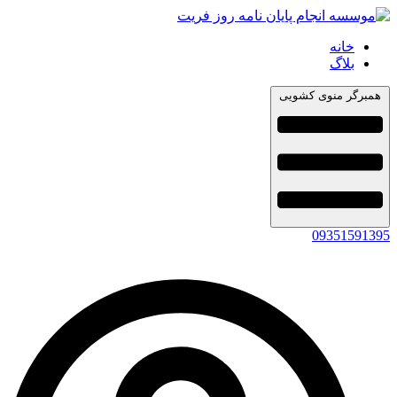
خانه
بلاگ
همبرگر منوی کشویی
09351591395