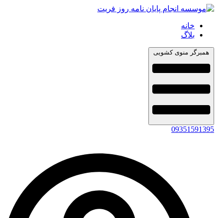
خانه
بلاگ
همبرگر منوی کشویی
09351591395