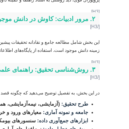
[H3]
۲. مرور ادبیات: کاوش در دانش موجود
[/H3]
این بخش شامل مطالعه جامع و نقادانه تحقیقات پیش
زمینه دانش موجود است. استفاده از پایگاه‌های اطلاعاتی معتبر مانند PubMed, Scopus, Web of Science و
[H3]
۳. روش‌شناسی تحقیق: راهنمای علمی پژوهش
[/H3]
در این بخش، به تفصیل توضیح می‌دهید که چگونه قصد 
طرح تحقیق:
(آزمایشی، نیمه‌آزمایشی، ه
جامعه و نمونه آماری:
معیارهای ورود و خر
ابزارهای جمع‌آوری داده:
سنسورهای بیومکانیکی، EMG، دستگاه‌های تصویربر