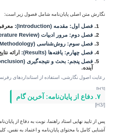
نگارش متن اصلی پایان‌نامه شامل فصول زیر است:
فصل اول: مقدمه (Introduction):
معرفی 
فصل دوم: مرور ادبیات (Literature Review):
فصل سوم: روش‌شناسی (Methodology):
فصل چهارم: یافته‌ها (Results):
ارائه نتا
فصل پنجم: بحث و نتیجه‌گیری (Discussion And Conclusion):
آینده.
رعایت اصول نگارشی، استفاده از استانداردهای رفرنس‌دهی (مانند APA، IEEE) و انسجام منطقی متن از اهم
[H3]
۷. دفاع از پایان‌نامه: آخرین گام
[/H3]
پس از تایید نهایی استاد راهنما، نوبت به دفاع از پایان
آشنایی کامل با محتوای پایان‌نامه و اعتماد به نفس، ک