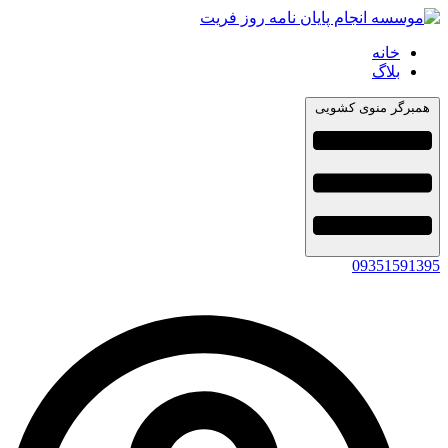
خانه
بلاگ
همبرگر منوی کشویی
09351591395