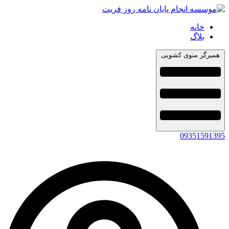
خانه
بلاگ
همبرگر منوی کشویی
09351591395