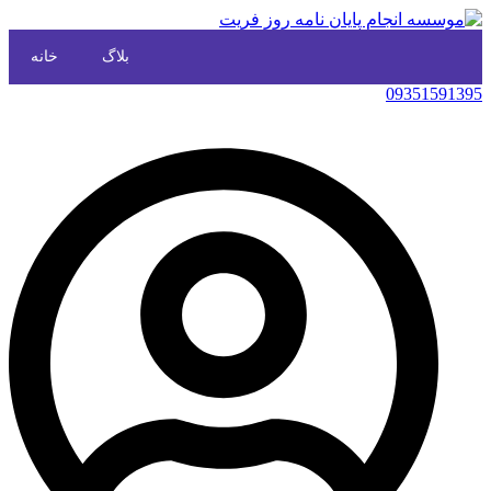
بلاگ
خانه
09351591395