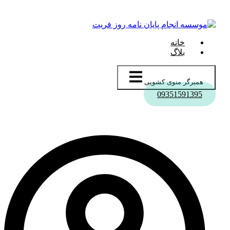
خانه
بلاگ
همبرگر منوی کشویی
09351591395