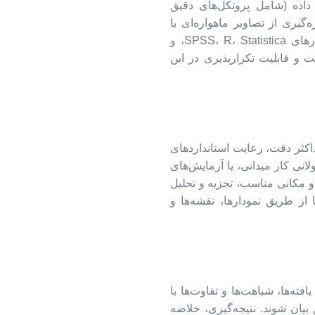
اده (شامل پروتکل‌های دقیق
گیری از تصاویر ماهواره‌ای با
رزولوشن‌های مختلف و داده‌های سنجش از دور)، و ابزارهای تحلیل آماری و مکانی (مانند نرم‌افزارهای SPSS، R، Statistica، و
ت، شفافیت و قابلیت تکرارپذیری در این
داکثر دقت، رعایت استانداردهای
نی کار میدانی، یا آزمایش‌های
و مکانی مناسب، تجزیه و تحلیل
از طریق نمودارها، نقشه‌ها و
فته‌ها، شباهت‌ها و تفاوت‌ها با
بیان شوند. نتیجه‌گیری، خلاصه