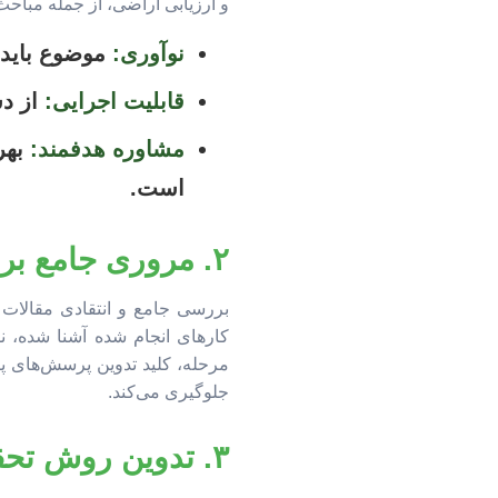
و ارزیابی اراضی، از جمله مباح
نوآوری:
موضوع باید 
قابلیت اجرایی:
از دس
مشاوره هدفمند:
بهره
است.
۲. مروری جامع بر پیشینه پژوهش (Literature Review): نقشه راه دانش
بررسی جامع و انتقادی مقالات ع
کارهای انجام شده آشنا شده، 
مرحله، کلید تدوین پرسش‌های 
جلوگیری می‌کند.
۳. تدوین روش تحقیق (Methodology): ستون فقرات پژوهش