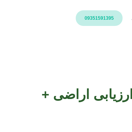
09351591395
ارزیابی اراضی +