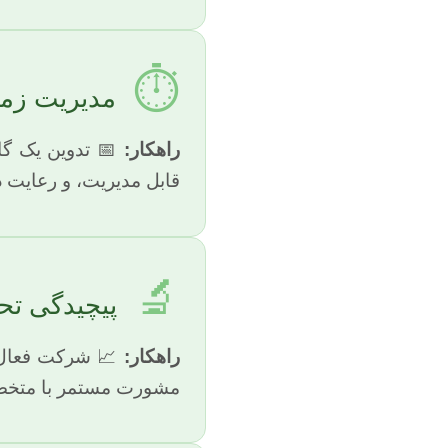
⏱️
مدیریت زمان
راهکار:
📅 تدوین یک گان
قابل مدیریت، و رعایت دق
🔬
پیچیدگی تحل
راهکار:
📈 شرکت فعال د
مشورت مستمر با متخصصین آمار، GIS