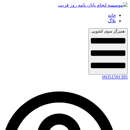
خانه
بلاگ
همبرگر منوی کشویی
09351591395