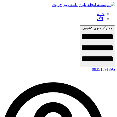
خانه
بلاگ
همبرگر منوی کشویی
09351591395