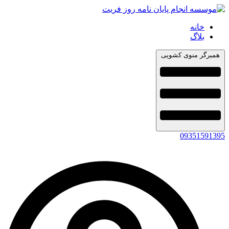
خانه
بلاگ
همبرگر منوی کشویی
09351591395