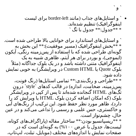
` و `
` و استایل‌های جذاب (مانند border-left برای لیست
اینفوگرافیک) تنظیم شده‌اند.
* **جدول:** جدول با تگ `
` و استایل‌های استاندارد برای خوانایی بالا طراحی شده است.
* **بخش اینفوگرافیک (مسیر موفقیت):** این بخش به
گونه‌ای طراحی شده که با استفاده از پس‌زمینه رنگی، آیکون
(ایموجی)، و بوردر برای هر آیتم، ظاهری شبیه به یک
اینفوگرافیک متنی داشته باشد و در یک بلوک جداگانه (مثلاً
بلوک Quote یا Custom HTML در ویرایشگر) به خوبی نمایش
داده شود.
* **طراحی و رنگ‌بندی:** تمامی استایل‌ها (رنگ فونت،
پس‌زمینه، ضخامت، اندازه) در قالب کدهای `style` درون
تگ‌های HTML گنجانده شده‌اند تا پس از کپی در ویرایشگر
بلوک (که امکان اضافه کردن بلوک HTML یا ویرایش کد را
دارد)، ظاهر مورد نظر حفظ شود. این ترکیب از رنگ‌های آبی
و خاکستری، حس علمی و رسمی را تداعی می‌کند و در عین
حال، چشم‌نواز است.
* **ریسپانسیو بودن:** ساختار مقاله (پاراگراف‌های کوتاه،
لیست‌ها، جدول با عرض ۱۰۰%) به گونه‌ای است که در
صفحات نمایش با اندازه‌های مختلف (موبایل، تبلت، لپ‌تاپ،