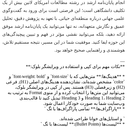
انجام پایان‌نامه ارشد در رشته مطالعات آمریکای لاتین بیش از یک
تکلیف دانشگاهی است؛ این فرصتی است برای ورود به گفت‌وگوی
علمی جهانی درباره منطقه‌ای حیاتی. با تعهد به پژوهش دقیق، تحلیل
عمیق و نگارش متعهدانه، نه تنها می‌توانید یک پایان‌نامه ارشد موفق
ارائه دهید، بلکه می‌توانید نقشی مؤثر در فهم و تبیین پیچیدگی‌های
این حوزه ایفا کنید. موفقیت شما در این مسیر، نتیجه مستقیم تلاش،
هوشمندی و راهنمایی صحیح خواهد بود.
—
**نکات مهم برای کپی و استفاده در ویرایشگر بلوک:**
* **هدینگ‌ها:** متن‌هایی که با `font-size` و `font-weight: bold` و
`color` مشخص شده‌اند، نشان‌دهنده هدینگ‌های اصلی (H1), فرعی
(H2) و زیرفصلی (H3) هستند. پس از کپی در ویرایشگر بلوک،
می‌توانید این متن‌ها را انتخاب کرده و از منوی Format به ترتیب به
Heading 1، Heading 2 و Heading 3 تبدیل کنید تا قالب‌بندی
وب‌سایت شما به صورت خودکار اعمال شود.
* **پاراگراف‌ها:** تمامی پاراگراف‌ها با تگ `
` و استایل‌های خوانا طراحی شده‌اند.
* **لیست‌ها (Bullet Points):** لیست‌ها با تگ `