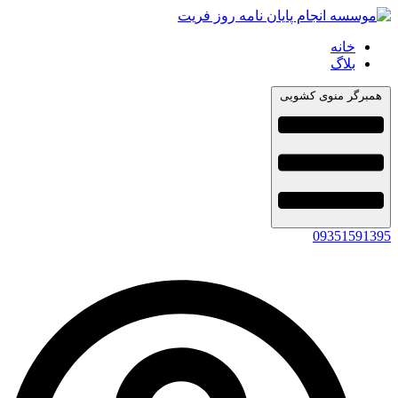
خانه
بلاگ
همبرگر منوی کشویی
09351591395