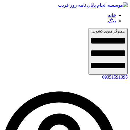
خانه
بلاگ
همبرگر منوی کشویی
09351591395