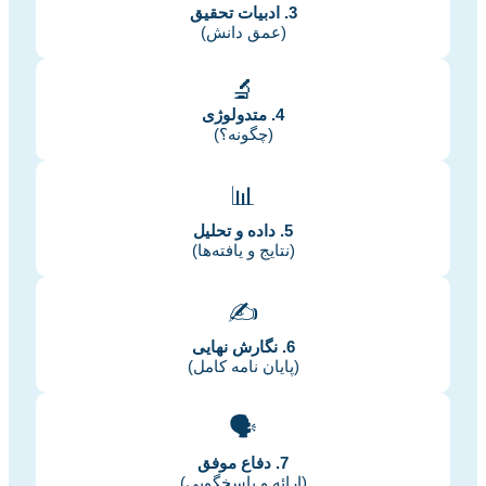
3. ادبیات تحقیق
(عمق دانش)
🔬
4. متدولوژی
(چگونه؟)
📊
5. داده و تحلیل
(نتایج و یافته‌ها)
✍️
6. نگارش نهایی
(پایان نامه کامل)
🗣️
7. دفاع موفق
(ارائه و پاسخگویی)