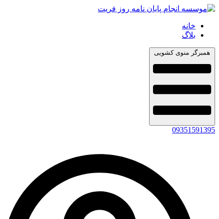
خانه
بلاگ
همبرگر منوی کشویی
09351591395