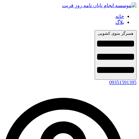
خانه
بلاگ
همبرگر منوی کشویی
09351591395