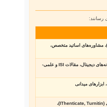
 رسانند:
ایگاه‌های اطلاعاتی (Scopus, Web Of Science, Google Scholar)، مشاوره‌های اساتید متخصص،
نرم‌افزارهای مدیریت رفرنس (Mendeley, EndNote, Zotero)، کتابخانه‌های دیجیتال، مقالات ISI و علمی-
واژه‌پردازها (Microsoft Word, LaTeX)، ابزارهای بررسی سرقت ادبی (iThenticate, Turnitin)،