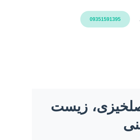
09351591395
اصلخیزی، زیست
نی