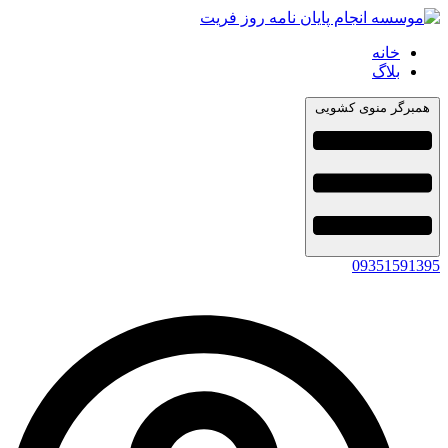
خانه
بلاگ
همبرگر منوی کشویی
09351591395