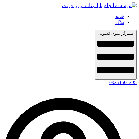
خانه
بلاگ
همبرگر منوی کشویی
09351591395