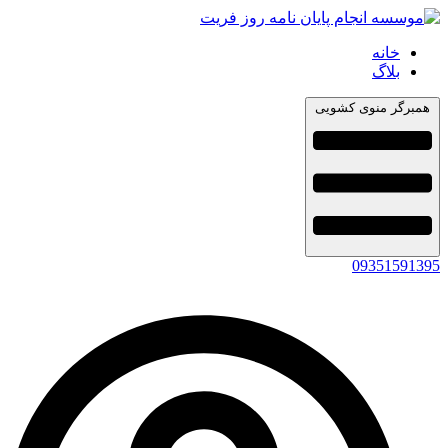
خانه
بلاگ
همبرگر منوی کشویی
09351591395