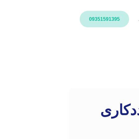
09351591395
ددکاری