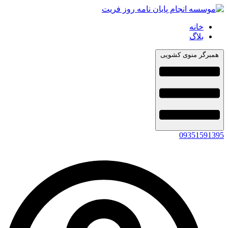
خانه
بلاگ
همبرگر منوی کشویی
09351591395