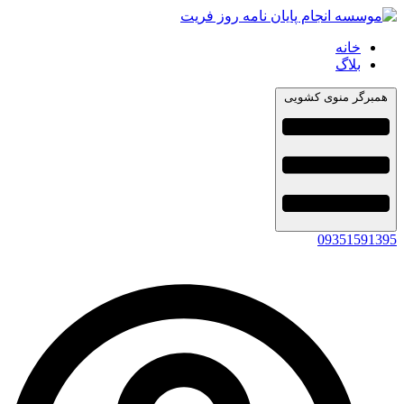
خانه
بلاگ
همبرگر منوی کشویی
09351591395