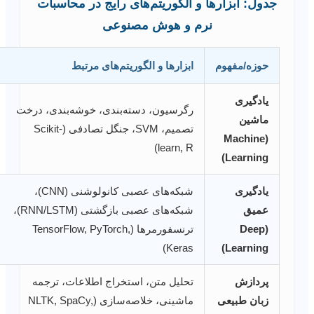
جدول: ابزارها و الگوریتم‌های رایج در محاسبات
نرم و هوش مصنوعی
حوزه/مفهوم
ابزارها و الگوریتم‌های مرتبط
یادگیری
رگرسیون، دسته‌بندی، خوشه‌بندی، درخت
ماشین
تصمیم، SVM، جنگل تصادفی (Scikit-
(Machine
learn, R)
Learning)
یادگیری
شبکه‌های عصبی کانولوشنی (CNN)،
عمیق
شبکه‌های عصبی بازگشتی (RNN/LSTM)،
(Deep
ترنسفورمرها (TensorFlow, PyTorch,
Keras)
Learning)
پردازش
تحلیل متن، استخراج اطلاعات، ترجمه
زبان طبیعی
ماشینی، خلاصه‌سازی (NLTK, SpaCy,