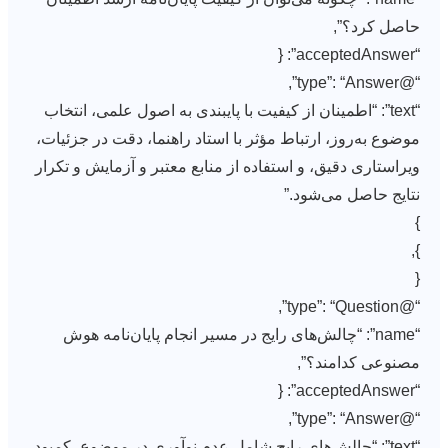
حاصل کرد؟”,
“acceptedAnswer”: {
“@type”: “Answer”,
“text”: “اطمینان از کیفیت با پایبندی به اصول علمی، انتخاب
موضوع به‌روز، ارتباط مؤثر با استاد راهنما، دقت در جزئیات،
ویراستاری دقیق، و استفاده از منابع معتبر و آزمایش و تکرار
نتایج حاصل می‌شود.”
}
},
{
“@type”: “Question”,
“name”: “چالش‌های رایج در مسیر انجام پایان‌نامه هوش
مصنوعی کدامند؟”,
“acceptedAnswer”: {
“@type”: “Answer”,
“text”: “چالش‌های رایج شامل عدم نوآوری در موضوع، کمبود