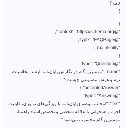
نامه”]
}
{
“@context”: “https://schema.org”,
“@type”: “FAQPage”,
“mainEntity”: [
{
“@type”: “Question”,
“name”: “مهمترین گام در نگارش پایان‌نامه ارشد محاسبات
نرم و هوش مصنوعی چیست؟”,
“acceptedAnswer”: {
“@type”: “Answer”,
“text”: “انتخاب موضوع پایان‌نامه با ویژگی‌های نوآوری، قابلیت
اجرا، و همخوانی با علاقه شخصی و تخصص استاد راهنما،
مهم‌ترین گام محسوب می‌شود.”
}