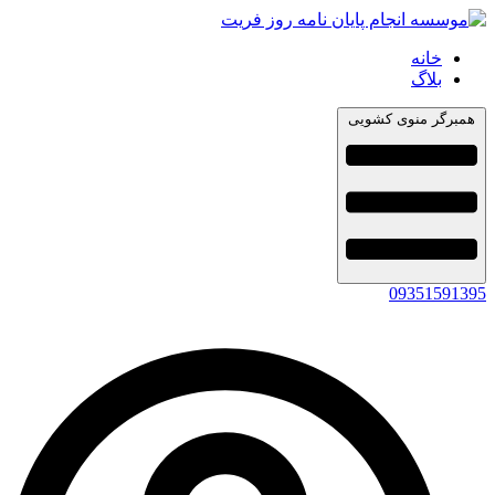
خانه
بلاگ
همبرگر منوی کشویی
09351591395