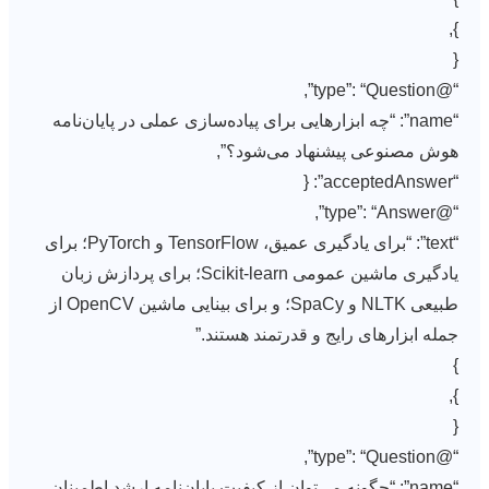
},
{
“@type”: “Question”,
“name”: “چه ابزارهایی برای پیاده‌سازی عملی در پایان‌نامه
هوش مصنوعی پیشنهاد می‌شود؟”,
“acceptedAnswer”: {
“@type”: “Answer”,
“text”: “برای یادگیری عمیق، TensorFlow و PyTorch؛ برای
یادگیری ماشین عمومی Scikit-learn؛ برای پردازش زبان
طبیعی NLTK و SpaCy؛ و برای بینایی ماشین OpenCV از
جمله ابزارهای رایج و قدرتمند هستند.”
}
},
{
“@type”: “Question”,
“name”: “چگونه می‌توان از کیفیت پایان‌نامه ارشد اطمینان